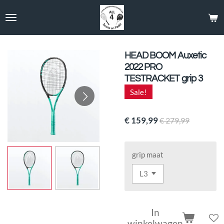
Ga
direct
naar
de
hoofdinhoud
HEAD BOOM Auxetic
2022 PRO
TESTRACKET grip 3
Sale!
€ 159,99
€ 279,99
grip maat
In
winkelwagen