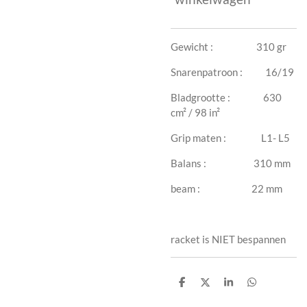
Gewicht : 310 gr
Snarenpatroon : 16/19
Bladgrootte : 630
cm² / 98 in²
Grip maten : L1- L5
Balans : 310 mm
beam : 22 mm
racket is NIET bespannen
D
D
S
D
e
e
h
e
l
e
a
l