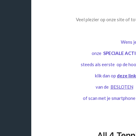
Veel plezier op onze site of t
Wens j
onze
SPECIALE ACT
steeds als eerste op de ho
klik dan op
deze lin
van de
BESLOTEN
W
of scan met je smartphon