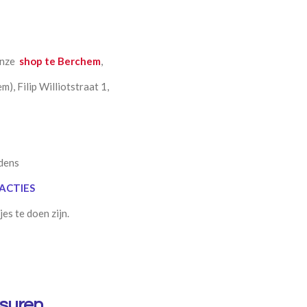
onze
shop te Berchem
,
), Filip Williotstraat 1,
jdens
 ACTIES
es te doen zijn.
gsuren