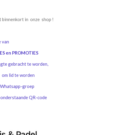
ot binnenkort in onze shop !
e van
IES en PROMOTIES
ogte gebracht te worden,
k
om lid te worden
hatsapp-groep
e onderstaande QR-code