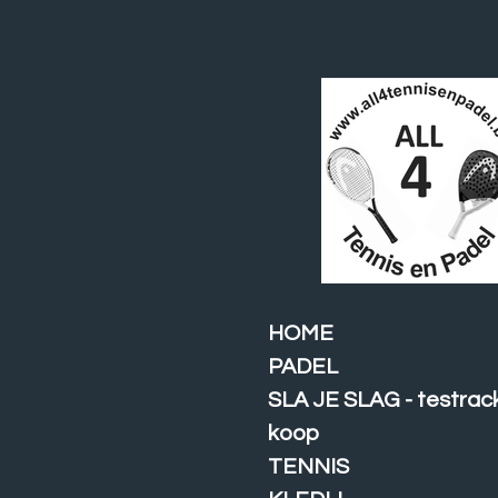
Ga
direct
naar
de
hoofdinhoud
HOME
PADEL
SLA JE SLAG - testrac
koop
TENNIS