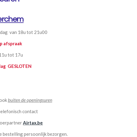
erchem
ijdag van 18u tot 21u00
 afspraak
11u tot 17u
dag
GESLOTEN
 ook
buiten de openingsuren
telefonisch contact
voerpartner
Airtax.be
e bestelling persoonlijk bezorgen.