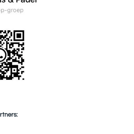
tners: