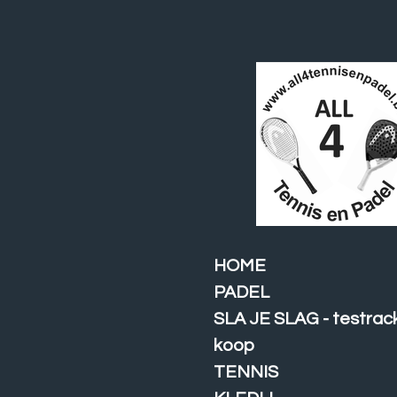
Ga
direct
naar
de
hoofdinhoud
HOME
PADEL
SLA JE SLAG - testrac
koop
TENNIS