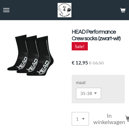
Ga
direct
naar
de
hoofdinhoud
HEAD Performance
Crew socks (zwart-wit)
Sale!
€ 12,95
€ 16,50
maat
In
winkelwagen