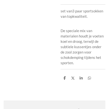
set van3 paar sportsokken
van topkwaliteit.
De speciale mix van
materialen houdt je voeten
koel en droog, terwijl de
subtiele kussentjes onder
de zool zorgen voor
schokdemping tijdens het
sporten.
D
D
S
D
e
e
h
e
l
e
a
l
e
l
r
e
n
e
n