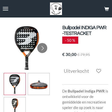
Ga
direct
naar
de
hoofdinhoud
Bullpadel INDIGA PWR
-TESTRACKET
- 50 %
€ 30,00
€ 79,95
Uitverkocht
De
Bullpadel Indiga PWR
is
ontwikkeld voor de
gemiddelde en recreatieve
speler die op zoek is naar