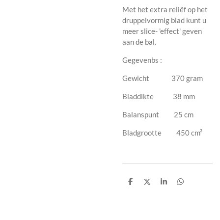
Met het extra reliëf op het
druppelvormig blad kunt u
meer slice- 'effect' geven
aan de bal.
Gegevenbs :
Gewicht 370 gram
Bladdikte 38 mm
Balanspunt 25 cm
Bladgrootte 450 cm²
D
D
S
D
e
e
h
e
l
e
a
l
e
l
r
e
n
e
n