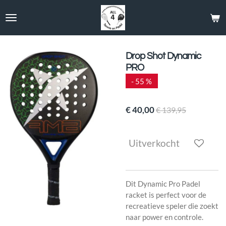
Ga
direct
naar
de
hoofdinhoud
Drop Shot Dynamic
PRO
- 55 %
€ 40,00
€ 139,95
Uitverkocht
Dit Dynamic Pro Padel
racket is perfect voor de
recreatieve speler die zoekt
naar power en controle.