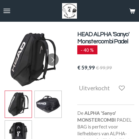
Ga
direct
naar
de
hoofdinhoud
HEAD ALPHA 'Sanyo'
Monstercombi Padel
- 40 %
€ 59,99
€ 99,99
Uitverkocht
De
ALPHA 'Sanyo'
MONSTERCOMBI
PADEL
BAG is perfect voor
liefhebbers van ALPHA-