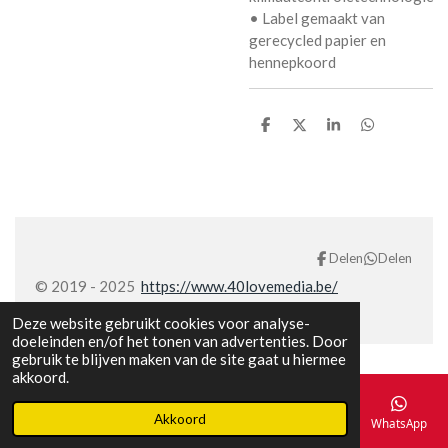
• Label gemaakt van
gerecycled papier en
hennepkoord
D
D
S
D
e
e
h
e
l
e
a
l
e
l
r
e
n
e
n
Delen
Delen
© 2019 - 2025
https://www.40lovemedia.be/
Deze website gebruikt cookies voor analyse-
doeleinden en/of het tonen van advertenties. Door
gebruik te blijven maken van de site gaat u hiermee
akkoord.
Akkoord
E-mailadres
Telefoonnummer
Kaart
Facebook
WhatsApp