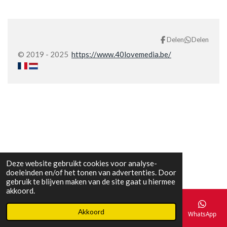
Delen
Delen
© 2019 - 2025
https://www.40lovemedia.be/
Deze website gebruikt cookies voor analyse-
doeleinden en/of het tonen van advertenties. Door
gebruik te blijven maken van de site gaat u hiermee
akkoord.
Akkoord
E-mailadres
Telefoonnummer
Kaart
Facebook
WhatsApp