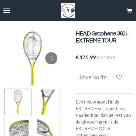
Ga
direct
naar
de
hoofdinhoud
HEAD Graphene 360+
EXTREME TOUR
€ 175,99
€ 219,99
Uitverkocht
Een nieuw model in de
EXTREME serie, met een
smaller blad dan de rest van
de uitvoeringen, is de
EXTREME TOUR
ontworpen voor