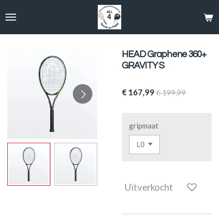
Ga
direct
naar
de
hoofdinhoud
HEAD Graphene 360+
GRAVITY S
€ 167,99
€ 199,99
gripmaat
Uitverkocht