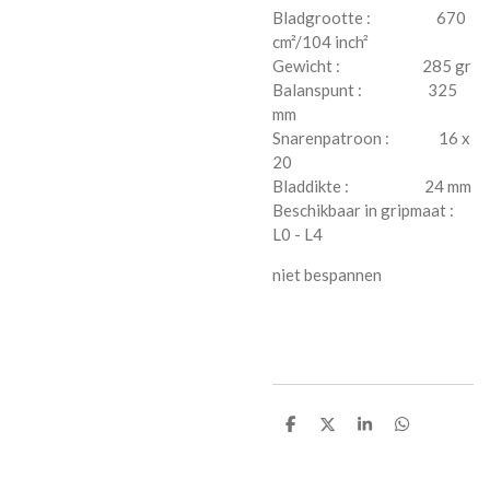
Bladgrootte : 670
cm²/104 inch²
Gewicht : 285 gr
Balanspunt : 325
mm
Snarenpatroon : 16 x
20
Bladdikte : 24 mm
Beschikbaar in gripmaat :
L0 - L4
niet bespannen
D
D
S
D
e
e
h
e
l
e
a
l
e
l
r
e