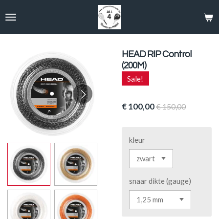
Ga
direct
naar
de
hoofdinhoud
HEAD RIP Control
(200M)
Sale!
€ 100,00
€ 150,00
kleur
snaar dikte (gauge)