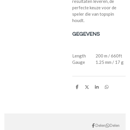
resultaten leveren, de
perfecte keuze voor de
speler die van topspin
houdt.
GEGEVENS
Length 200 m / 660ft
Gauge 1.25 mm / 17 g
D
D
S
D
e
e
h
e
l
e
a
l
e
l
r
e
n
e
n
Delen
Delen