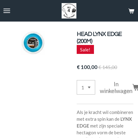
Ga
direct
naar
de
hoofdinhoud
HEAD LYNX EDGE
(200M)
Sale!
€ 100,00
€ 145,00
In
winkelwagen
Als je kracht wil combineren
met extra spin kan de
LYNX
EDGE
met zijn speciale
hectagon vorm de beste