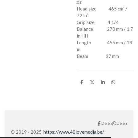
oz
Head size 465 cm² /
72 in²
Grip size 4 1/4
Balance 270 mm / 1.7
in HH
Length 455 mm / 18
in
Beam 37 mm
D
D
S
D
e
e
h
e
l
e
a
l
e
l
r
e
n
e
n
Delen
Delen
© 2019 - 2025
https://www.40lovemedia.be/