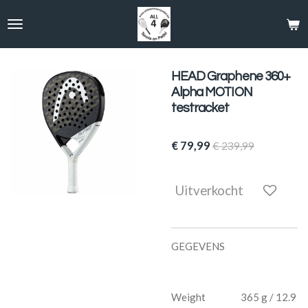
Ga
direct
naar
de
hoofdinhoud
HEAD Graphene 360+
Alpha MOTION
testracket
€ 79,99
€ 239,99
Uitverkocht
GEGEVENS
Weight 365 g / 12.9