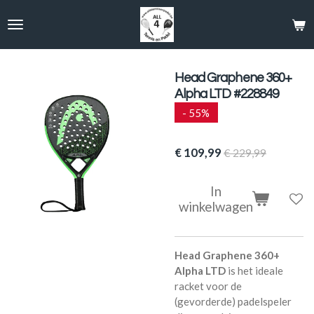
Ga
direct
naar
de
hoofdinhoud
Head Graphene 360+
Alpha LTD #228849
- 55%
€ 109,99
€ 229,99
In
winkelwagen
Head Graphene 360+
Alpha LTD
is het ideale
racket voor de
(gevorderde) padelspeler