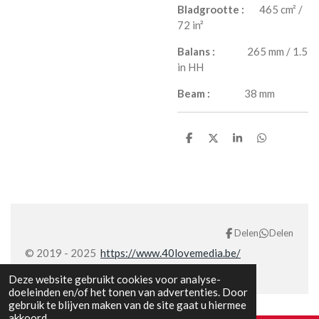
Bladgrootte :
465 cm² /
72 in²
Balans :
265 mm / 1.5
in HH
Beam :
38 mm
D
D
S
D
e
e
h
e
l
e
a
l
e
l
r
e
n
e
n
Delen
Delen
© 2019 - 2025
https://www.40lovemedia.be/
Deze website gebruikt cookies voor analyse-
doeleinden en/of het tonen van advertenties. Door
gebruik te blijven maken van de site gaat u hiermee
akkoord.