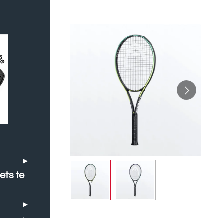
ets te