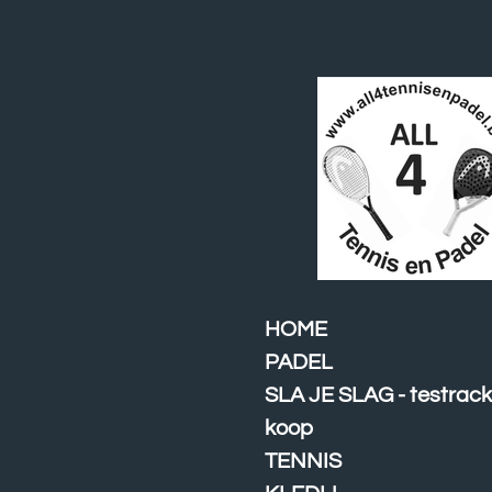
Ga
direct
naar
de
hoofdinhoud
HOME
PADEL
SLA JE SLAG - testrack
koop
TENNIS