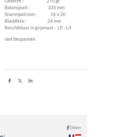
Gewicht : 270 gr
Balanspunt : 335 mm
Snarenpatroon : 16 x 20
Bladdikte : 24 mm
Beschikbaar in gripmaat : L0 - L4
niet bespannen
D
D
S
e
e
h
l
e
a
e
l
r
n
e
Delen
be/