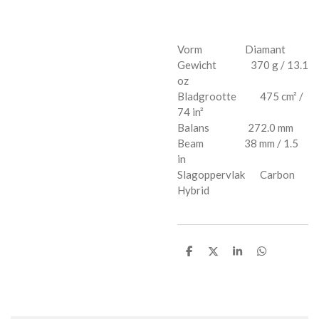
Vorm Diamant
Gewicht 370 g / 13.1
oz
Bladgrootte 475 cm² /
74 in²
Balans 272.0 mm
Beam 38 mm / 1.5
in
Slagoppervlak Carbon
Hybrid
D
D
S
D
e
e
h
e
l
e
a
l
e
l
r
e
n
e
n