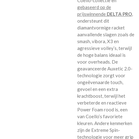
Coello-collectie en
gebaseerd op de
prijswinnende
DELTA PRO
,
ondersteunt dit
diamantvormige racket
aanvallende slagen zoals de
smash, vibora, X3 en
agressieve volley’s, terwijl
de hoge balans ideaal is
voor overheads. De
geavanceerde Auxetic 2.0-
technologie zorgt voor
ongeëvenaarde touch,
gevoel en een extra
krachtboost, terwijl het
verbeterde en reactieve
Power Foam rood is, een
van Coello’s favoriete
kleuren. Andere kenmerken
zijn de Extreme Spin-
technologie voor meer grip