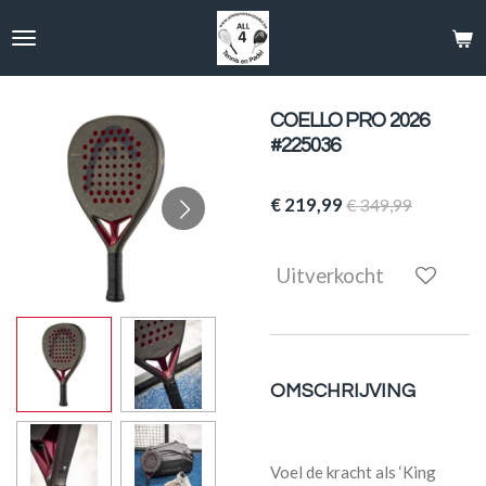
Ga
direct
naar
de
hoofdinhoud
COELLO PRO 2026
#225036
€ 219,99
€ 349,99
Uitverkocht
OMSCHRIJVING
Voel de kracht als ‘King