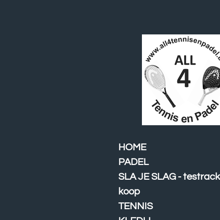
Ga
direct
naar
de
hoofdinhoud
HOME
PADEL
SLA JE SLAG - testrack
koop
TENNIS