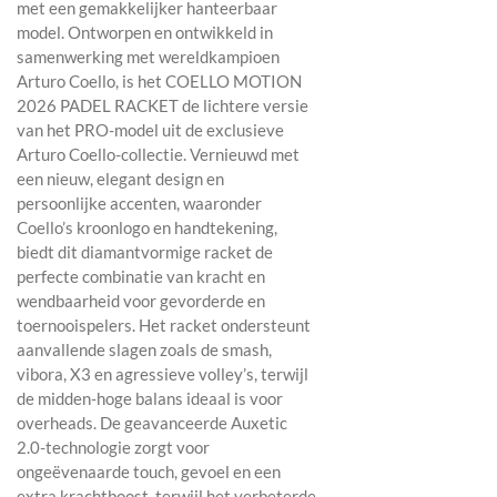
met een gemakkelijker hanteerbaar
model. Ontworpen en ontwikkeld in
samenwerking met wereldkampioen
Arturo Coello, is het COELLO MOTION
2026 PADEL RACKET de lichtere versie
van het PRO-model uit de exclusieve
Arturo Coello-collectie. Vernieuwd met
een nieuw, elegant design en
persoonlijke accenten, waaronder
Coello’s kroonlogo en handtekening,
biedt dit diamantvormige racket de
perfecte combinatie van kracht en
wendbaarheid voor gevorderde en
toernooispelers. Het racket ondersteunt
aanvallende slagen zoals de smash,
vibora, X3 en agressieve volley’s, terwijl
de midden-hoge balans ideaal is voor
overheads. De geavanceerde Auxetic
2.0-technologie zorgt voor
ongeëvenaarde touch, gevoel en een
extra krachtboost, terwijl het verbeterde