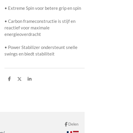
• Extreme Spin voor betere grip en spin
• Carbon frameconstructie is stijf en
reactief voor maximale
energieoverdracht
• Power Stabilizer ondersteunt snelle
swings en biedt stabiliteit
D
D
S
e
e
h
l
e
a
e
l
r
n
e
Delen
be/