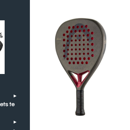
ets te