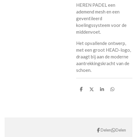
HEREN PADEL een
ademend mesh en een
geventileerd
koelingssysteem voor de
middenvoet.
Het opvallende ontwerp,
met een groot HEAD-logo,
draagt bij aan de moderne
aantrekkingskracht van de
schoen.
D
D
S
D
e
e
h
e
l
e
a
l
e
l
r
e
n
e
n
Delen
Delen