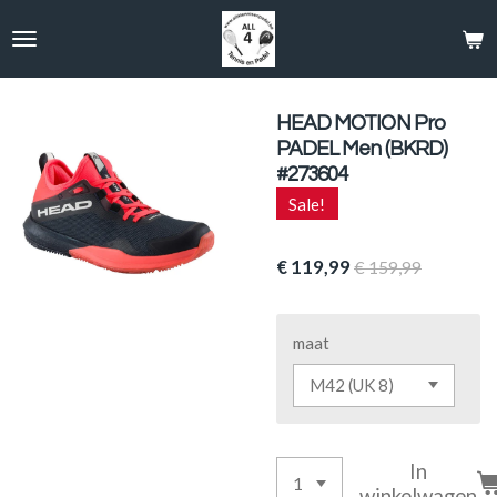
Ga
direct
naar
de
hoofdinhoud
HEAD MOTION Pro
PADEL Men (BKRD)
#273604
Sale!
€ 119,99
€ 159,99
maat
In
winkelwagen