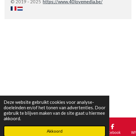
© 2019 - 2025
https://www.40lovemedia.be/
Deze website gebruikt cookies voor analyse-
doeleinden en/of het tonen van advertenties. Door
gebruik te blijven maken van de site gaat u hiermee
akkoord.
Akkoord
E-mailadres
Telefoonnummer
Kaart
Facebook
Wh