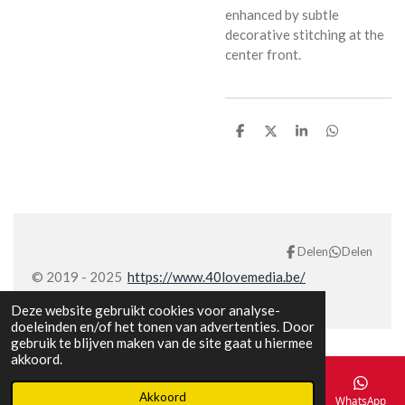
enhanced by subtle
decorative stitching at the
center front.
D
D
S
D
e
e
h
e
l
e
a
l
e
l
r
e
n
e
n
Delen
Delen
© 2019 - 2025
https://www.40lovemedia.be/
Deze website gebruikt cookies voor analyse-
doeleinden en/of het tonen van advertenties. Door
gebruik te blijven maken van de site gaat u hiermee
akkoord.
Akkoord
E-mailadres
Telefoonnummer
Kaart
Facebook
WhatsApp