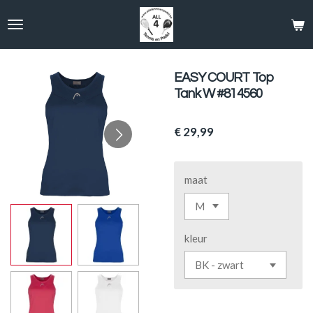
Ga
direct
naar
de
hoofdinhoud
EASY COURT Top
Tank W #814560
€ 29,99
maat
kleur