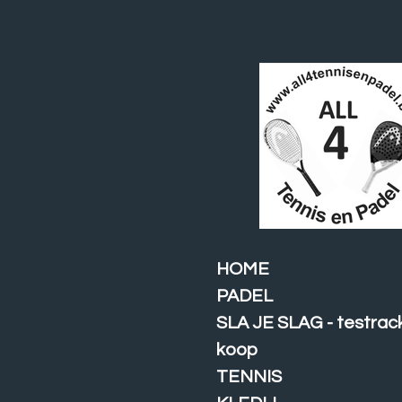
Ga
direct
naar
de
hoofdinhoud
HOME
PADEL
SLA JE SLAG - testrac
koop
TENNIS