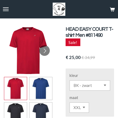
Ga
direct
naar
de
hoofdinhoud
HEAD EASY COURT T-
shirt Men #811490
Sale!
€ 25,00
€ 34,99
kleur
maat