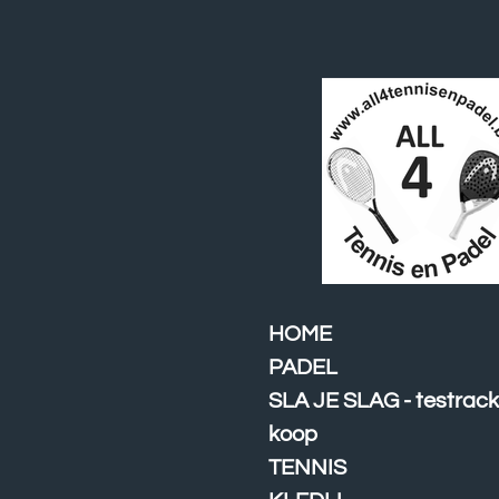
Ga
direct
naar
de
hoofdinhoud
HOME
PADEL
SLA JE SLAG - testrack
koop
TENNIS