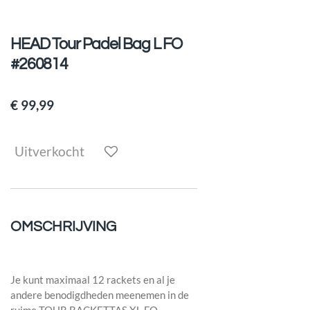
HEAD Tour Padel Bag L FO
#260814
€ 99,99
Uitverkocht
OMSCHRIJVING
Je kunt maximaal 12 rackets en al je
andere benodigdheden meenemen in de
ruime TOUR RACKETTAS XL FO-