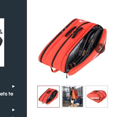
ets te