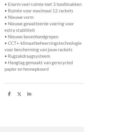
• Enorm veel ruimte met 3 hoofdvakken
• Ruimte voor maximaal 12 rackets
• Nieuwe vorm
• Nieuwe gewatteerde voering voor
extra stabiliteit
• Nieuwe bovenhandgrepen
• CCT+-klimaatbeheersingstechnologie
voor bescherming van jouw rackets
• Rugzakdraagsysteem
• Hangtag gemaakt van gerecycled
papier en hennepkoord
D
D
S
e
e
h
l
e
a
e
l
r
n
e