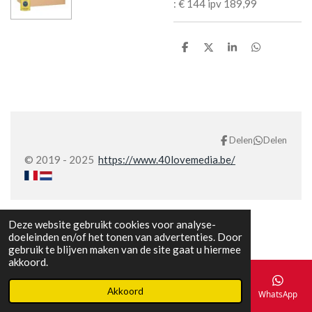
: € 144 ipv 189,99
D
D
S
D
e
e
h
e
l
e
a
l
e
l
r
e
n
e
n
Delen
Delen
© 2019 - 2025
https://www.40lovemedia.be/
Deze website gebruikt cookies voor analyse-
doeleinden en/of het tonen van advertenties. Door
gebruik te blijven maken van de site gaat u hiermee
akkoord.
Akkoord
E-mailadres
Telefoonnummer
Kaart
Facebook
WhatsApp