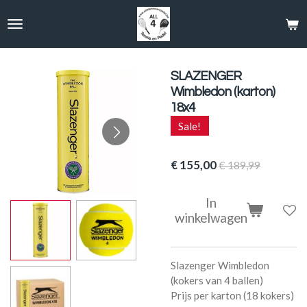
Ga
direct
naar
de
hoofdinhoud
SLAZENGER
Wimbledon (karton)
18x4
Sale!
€ 155,00
€ 189,99
In
winkelwagen
Slazenger Wimbledon
(kokers van 4 ballen)
Prijs per karton (18 kokers)