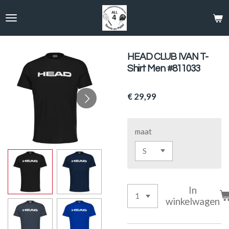
Ga
direct
naar
de
hoofdinhoud
HEAD CLUB IVAN T-
Shirt Men #811033
€ 29,99
maat
In
winkelwagen