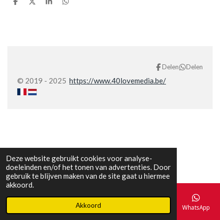
D
D
S
D
e
e
h
e
l
e
a
l
e
l
r
e
n
e
n
Delen
Delen
© 2019 - 2025
https://www.40lovemedia.be/
Deze website gebruikt cookies voor analyse-
doeleinden en/of het tonen van advertenties. Door
gebruik te blijven maken van de site gaat u hiermee
akkoord.
Akkoord
E-mailadres
Telefoonnummer
Kaart
Facebook
WhatsApp