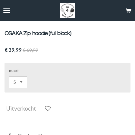
Ga
direct
naar
de
hoofdinhoud
OSAKA Zip hoodie (full black)
€ 39,99
€ 69,99
maat
Uitverkocht