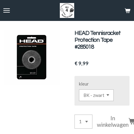
Ga
direct
naar
de
hoofdinhoud
HEAD Tennisracket
Protection Tape
#285018
€ 9,99
kleur
In
winkelwagen