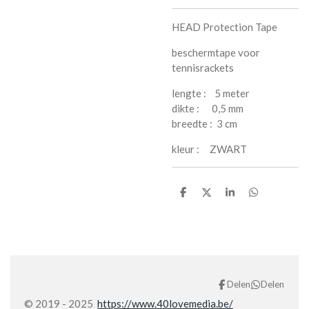
HEAD Protection Tape
beschermtape voor
tennisrackets
lengte : 5 meter
dikte : 0,5 mm
breedte : 3 cm
kleur : ZWART
D
D
S
D
e
e
h
e
l
e
a
l
e
l
r
e
n
e
n
Delen
Delen
© 2019 - 2025
https://www.40lovemedia.be/