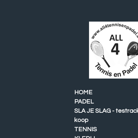
Ga
direct
naar
de
hoofdinhoud
HOME
PADEL
SLA JE SLAG - testrac
koop
TENNIS