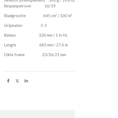
Bespanpatroon 16/19
Bladgrootte 645 cm² / 100 in²
Gripmaten 1-5
Balans 320 mm / 1 in HL
Lengte 685 mm / 27.0 in
Dikte frame 23/26/21 mm
D
D
S
e
e
h
l
e
a
e
l
r
n
e