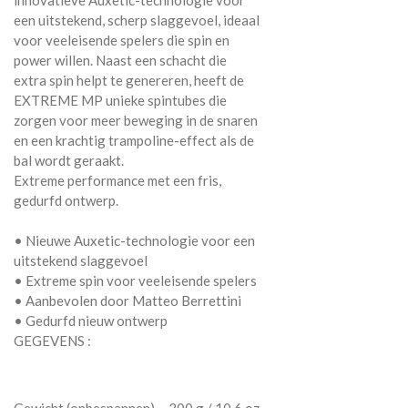
een uitstekend, scherp slaggevoel, ideaal
voor veeleisende spelers die spin en
power willen. Naast een schacht die
extra spin helpt te genereren, heeft de
EXTREME MP unieke spintubes die
zorgen voor meer beweging in de snaren
en een krachtig trampoline-effect als de
bal wordt geraakt.
Extreme performance met een fris,
gedurfd ontwerp.
• Nieuwe Auxetic-technologie voor een
uitstekend slaggevoel
• Extreme spin voor veeleisende spelers
• Aanbevolen door Matteo Berrettini
• Gedurfd nieuw ontwerp
GEGEVENS :
Gewicht (onbespannen) 300 g / 10.6 oz