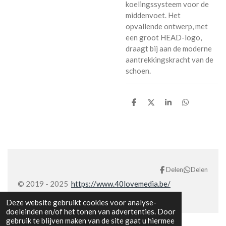
koelingssysteem voor de
middenvoet. Het
opvallende ontwerp, met
een groot HEAD-logo,
draagt bij aan de moderne
aantrekkingskracht van de
schoen.
D
D
S
D
e
e
h
e
l
e
a
l
e
l
r
e
n
e
n
Delen
Delen
© 2019 - 2025
https://www.40lovemedia.be/
Deze website gebruikt cookies voor analyse-
doeleinden en/of het tonen van advertenties. Door
gebruik te blijven maken van de site gaat u hiermee