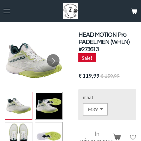
Ga
direct
naar
de
hoofdinhoud
HEAD MOTION Pro
PADEL MEN (WHLN)
#273613
Sale!
€ 119,99
€ 159,99
maat
In
winkelwagen