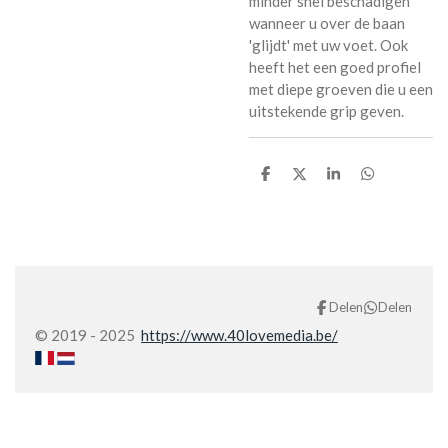
minder snel beschadigen
wanneer u over de baan
'glijdt' met uw voet. Ook
heeft het een goed profiel
met diepe groeven die u een
uitstekende grip geven.
D
D
S
D
e
e
h
e
l
e
a
l
e
l
r
e
n
e
n
Delen
Delen
© 2019 - 2025
https://www.40lovemedia.be/