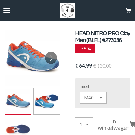
Ga
direct
naar
de
hoofdinhoud
HEAD NITRO PRO Clay
Men (BLFL) #273036
- 55 %
€ 64,99
€ 130,00
maat
In
winkelwagen