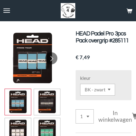
Ga
direct
naar
de
hoofdinhoud
HEAD Padel Pro 3pcs
Pack overgrip #285111
€ 7,49
kleur
In
winkelwagen