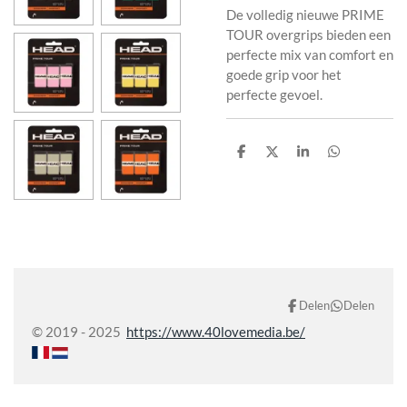
De volledig nieuwe PRIME
TOUR overgrips bieden een
perfecte mix van comfort en
goede grip voor het
perfecte gevoel.
D
D
S
D
e
e
h
e
l
e
a
l
e
l
r
e
n
e
n
Delen
Delen
© 2019 - 2025
https://www.40lovemedia.be/