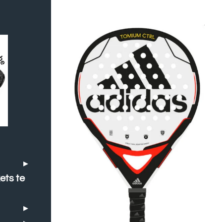
ets te