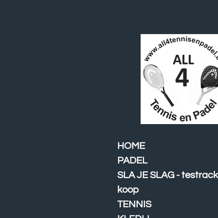
Ga
direct
naar
de
hoofdinhoud
HOME
PADEL
SLA JE SLAG - testrack
koop
TENNIS