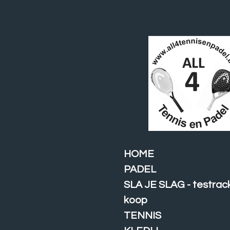
Ga
direct
naar
de
hoofdinhoud
HOME
PADEL
SLA JE SLAG - testrac
koop
TENNIS