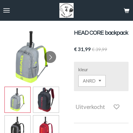
Ga
direct
naar
de
hoofdinhoud
HEAD CORE backpack
€ 31,99
€ 39,99
kleur
Uitverkocht