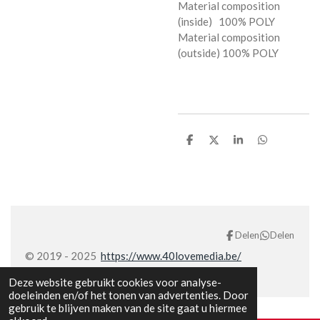
Material composition
(inside) 100% POLY
Material composition
(outside) 100% POLY
D
D
S
D
e
e
h
e
l
e
a
l
e
l
r
e
n
e
n
Delen
Delen
© 2019 - 2025
https://www.40lovemedia.be/
Deze website gebruikt cookies voor analyse-
doeleinden en/of het tonen van advertenties. Door
gebruik te blijven maken van de site gaat u hiermee