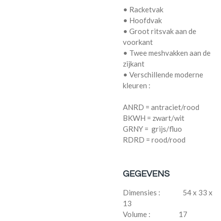
• Racketvak
• Hoofdvak
• Groot ritsvak aan de
voorkant
• Twee meshvakken aan de
zijkant
• Verschillende moderne
kleuren
:
ANRD = antraciet/rood
BKWH = zwart/wit
GRNY = grijs/fluo
RDRD = rood/rood
GEGEVENS
Dimensies : 54 x 33 x
13
Volume : 17