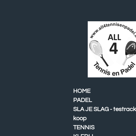
Ga
direct
naar
de
hoofdinhoud
HOME
PADEL
SLA JE SLAG - testrack
koop
TENNIS