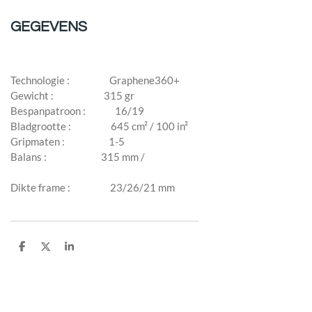
GEGEVENS
Technologie : Graphene360+
Gewicht : 315 gr
Bespanpatroon : 16/19
Bladgrootte : 645 cm² / 100 in²
Gripmaten : 1-5
Balans : 315 mm /
Dikte frame : 23/26/21 mm
D
D
S
e
e
h
l
e
a
e
l
r
n
e