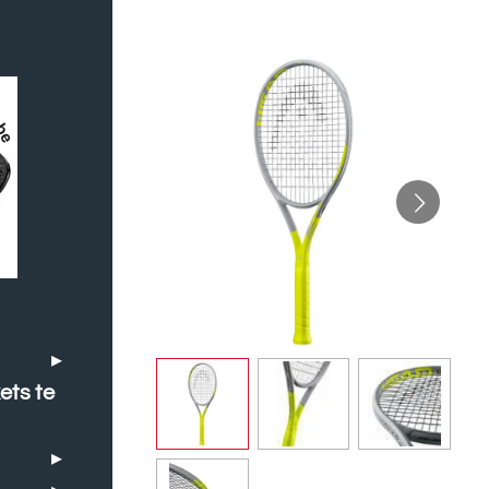
ets te