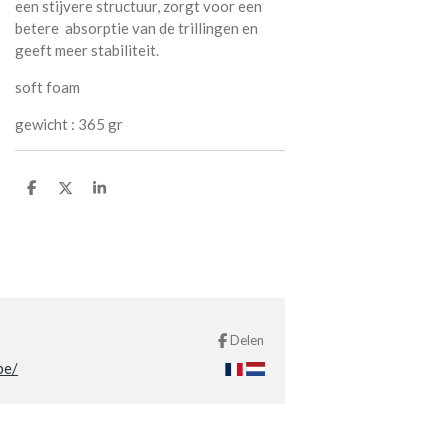
een stijvere structuur, zorgt voor een
betere absorptie van de trillingen en
geeft meer
stabiliteit
.
soft foam
gewicht : 365 gr
D
D
S
e
e
h
l
e
a
e
l
r
n
e
Delen
be/