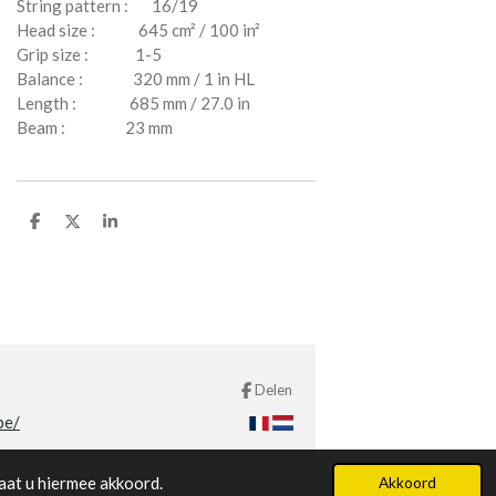
String pattern : 16/19
Head size : 645 cm² / 100 in²
Grip size : 1-5
Balance : 320 mm / 1 in HL
Length : 685 mm / 27.0 in
Beam : 23 mm
D
D
S
e
e
h
l
e
a
e
l
r
n
e
Delen
be/
aat u hiermee akkoord.
Akkoord