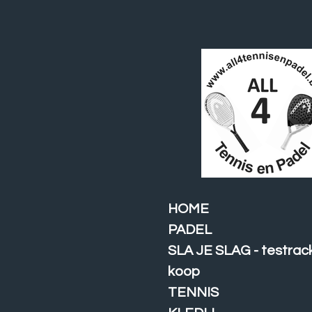
Ga
direct
naar
de
hoofdinhoud
HOME
PADEL
SLA JE SLAG - testrac
koop
TENNIS