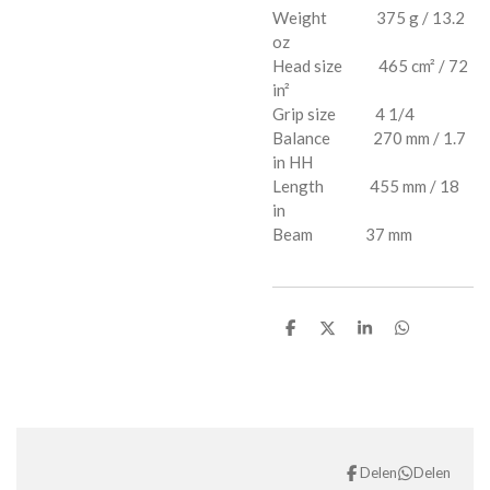
Weight 375 g / 13.2
oz
Head size 465 cm² / 72
in²
Grip size 4 1/4
Balance 270 mm / 1.7
in HH
Length 455 mm / 18
in
Beam 37 mm
D
D
S
D
e
e
h
e
l
e
a
l
e
l
r
e
n
e
n
Delen
Delen