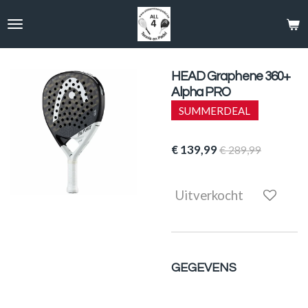
Ga
direct
naar
de
hoofdinhoud
HEAD Graphene 360+
Alpha PRO
SUMMERDEAL
€ 139,99
€ 289,99
Uitverkocht
GEGEVENS