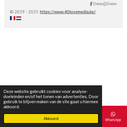
Delen
Delen
© 2019 - 2025
https://www.40lovemedia.be/
Deze website gebruikt cookies voor analyse-
doeleinden en/of het tonen van advertenties. Door
gebruik te blijven maken van de site gaat u hiermee
akkoord.
Akkoord
E-mailadres
Telefoonnummer
Kaart
Facebook
WhatsApp