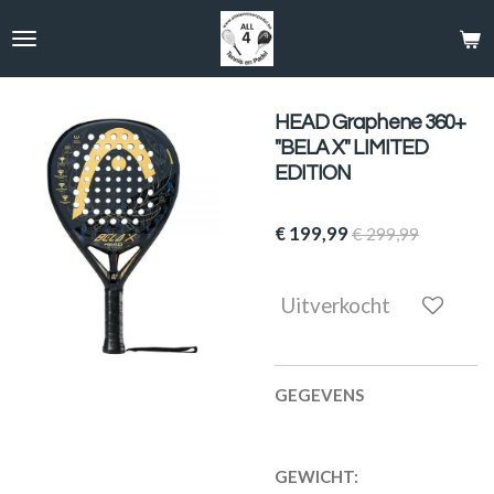
Ga
direct
naar
de
hoofdinhoud
HEAD Graphene 360+
"BELA X" LIMITED
EDITION
€ 199,99
€ 299,99
Uitverkocht
GEGEVENS
GEWICHT: