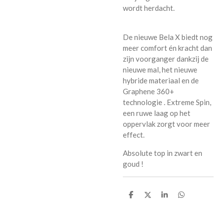
wordt herdacht.
De nieuwe Bela X biedt nog
meer comfort én kracht dan
zijn voorganger dankzij de
nieuwe mal, het nieuwe
hybride materiaal en de
Graphene 360+
technologie . Extreme Spin,
een ruwe laag op het
oppervlak zorgt voor meer
effect.
Absolute top in zwart en
goud !
D
D
S
D
e
e
h
e
l
e
a
l
e
l
r
e