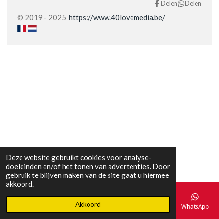
Delen
Delen
© 2019 - 2025
https://www.40lovemedia.be/
Deze website gebruikt cookies voor analyse-
doeleinden en/of het tonen van advertenties. Door
gebruik te blijven maken van de site gaat u hiermee
akkoord.
Akkoord
E-mailadres
Telefoonnummer
Kaart
Facebook
WhatsApp