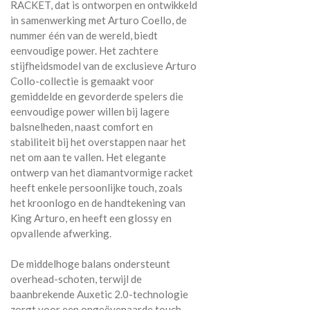
RACKET, dat is ontworpen en ontwikkeld
in samenwerking met Arturo Coello, de
nummer één van de wereld, biedt
eenvoudige power. Het zachtere
stijfheidsmodel van de exclusieve Arturo
Collo-collectie is gemaakt voor
gemiddelde en gevorderde spelers die
eenvoudige power willen bij lagere
balsnelheden, naast comfort en
stabiliteit bij het overstappen naar het
net om aan te vallen. Het elegante
ontwerp van het diamantvormige racket
heeft enkele persoonlijke touch, zoals
het kroonlogo en de handtekening van
King Arturo, en heeft een glossy en
opvallende afwerking.
De middelhoge balans ondersteunt
overhead-schoten, terwijl de
baanbrekende Auxetic 2.0-technologie
zorgt voor een ongeëvenaarde touch,