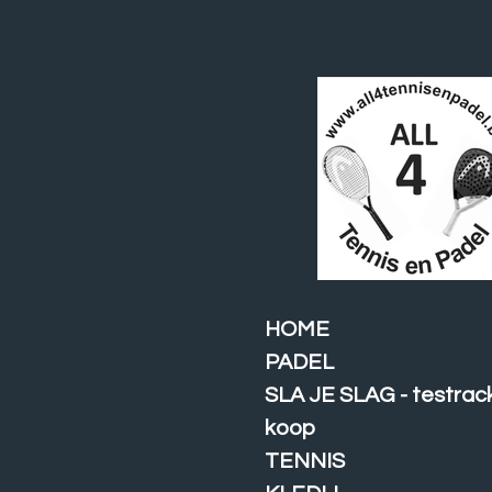
Ga
direct
naar
de
hoofdinhoud
HOME
PADEL
SLA JE SLAG - testrac
koop
TENNIS