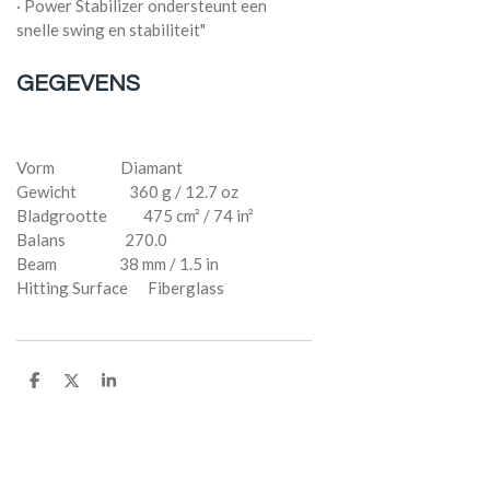
· Power Stabilizer ondersteunt een
snelle swing en stabiliteit"
GEGEVENS
Vorm Diamant
Gewicht 360 g / 12.7 oz
Bladgrootte 475 cm² / 74 in²
Balans 270.0
Beam 38 mm / 1.5 in
Hitting Surface Fiberglass
D
D
S
e
e
h
l
e
a
e
l
r
n
e