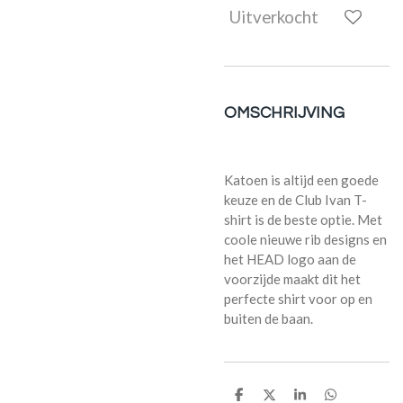
Uitverkocht
OMSCHRIJVING
Katoen is altijd een goede
keuze en de Club Ivan T-
shirt is de beste optie. Met
coole nieuwe rib designs en
het HEAD logo aan de
voorzijde maakt dit het
perfecte shirt voor op en
buiten de baan.
D
D
S
D