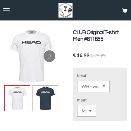
Ga
direct
naar
de
hoofdinhoud
CLUB Original T-shirt
Men #811855
€ 16,99
€ 29,99
kleur
maat