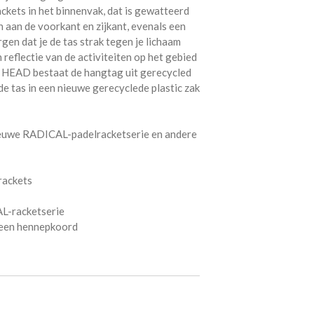
ckets in het binnenvak, dat is gewatteerd
 aan de voorkant en zijkant, evenals een
en dat je de tas strak tegen je lichaam
reflectie van de activiteiten op het gebied
r HEAD bestaat de hangtag uit gerecycled
de tas in een nieuwe gerecyclede plastic zak
nieuwe RADICAL-padelracketserie en andere
rackets
AL-racketserie
 een hennepkoord