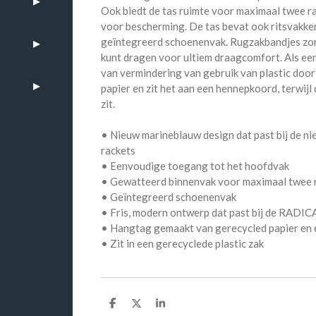
Ook biedt de tas ruimte voor maximaal twee ra
voor bescherming. De tas bevat ook ritsvakken
geïntegreerd schoenenvak. Rugzakbandjes zorg
kunt dragen voor ultiem draagcomfort. Als een 
van vermindering van gebruik van plastic doo
papier en zit het aan een hennepkoord, terwijl 
zit.
• Nieuw marineblauw design dat past bij de 
rackets
• Eenvoudige toegang tot het hoofdvak
• Gewatteerd binnenvak voor maximaal twee 
• Geïntegreerd schoenenvak
• Fris, modern ontwerp dat past bij de RADIC
• Hangtag gemaakt van gerecycled papier en
• Zit in een gerecyclede plastic zak
D
D
S