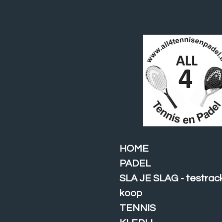
Ga
direct
naar
de
hoofdinhoud
HOME
PADEL
SLA JE SLAG - testrac
koop
TENNIS