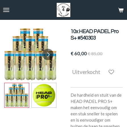
Ga
direct
naar
de
hoofdinhoud
10x HEAD PADEL Pro
S+ #540303
€ 60,00
€ 85,00
Uitverkocht
De hardheid en stuit van de
HEAD PADEL PRO S+
maken het eenvoudig om
een stuk sneller te spelen
en is eenvoudiger om
buiten de baan te smashen.