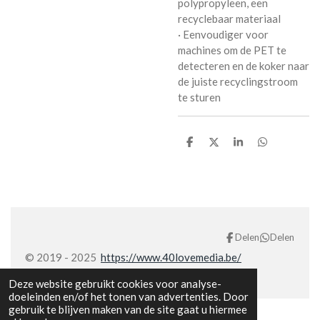
polypropyleen, een
recyclebaar materiaal
· Eenvoudiger voor
machines om de PET te
detecteren en de koker naar
de juiste recyclingstroom
te sturen
D
D
S
D
e
e
h
e
l
e
a
l
e
l
r
e
n
e
n
Delen
Delen
© 2019 - 2025
https://www.40lovemedia.be/
Deze website gebruikt cookies voor analyse-
doeleinden en/of het tonen van advertenties. Door
gebruik te blijven maken van de site gaat u hiermee