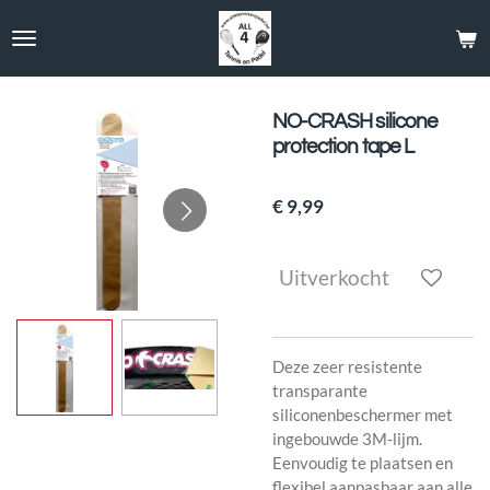
Ga
direct
naar
de
hoofdinhoud
NO-CRASH silicone
protection tape L
€ 9,99
Uitverkocht
Deze zeer resistente
transparante
siliconenbeschermer met
ingebouwde 3M-lijm.
Eenvoudig te plaatsen en
flexibel aanpasbaar aan alle