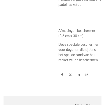
padel rackets .
Afmetingen beschermer
(3,6 cm x 38 cm)
Deze speciale beschermer
voor degenen die tijdens
het spel de rand van het
racket willen beschermen
D
D
S
D
e
e
h
e
l
e
a
l
e
l
r
e
n
e
n