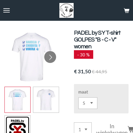
Ga
direct
naar
de
hoofdinhoud
PADEL by SY T-shirt
GOLPES "B - C - V"
women
- 30 %
€ 31,50
€ 44,95
maat
In
winkelwagen