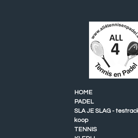
Ga
direct
naar
de
hoofdinhoud
HOME
PADEL
SLA JE SLAG - testrac
koop
TENNIS