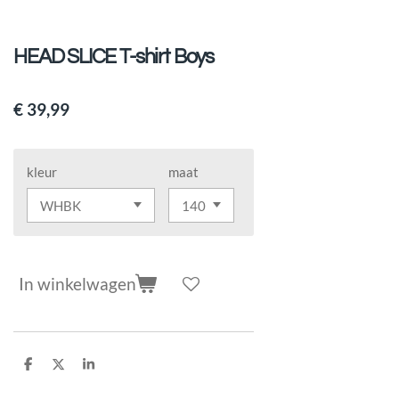
HEAD SLICE T-shirt Boys
€ 39,99
kleur
maat
In winkelwagen
D
D
S
e
e
h
l
e
a