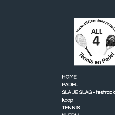
Ga
direct
naar
de
hoofdinhoud
HOME
PADEL
SLA JE SLAG - testrack
koop
TENNIS