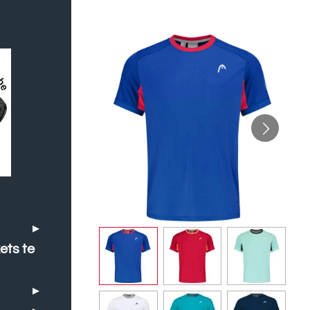
ets te