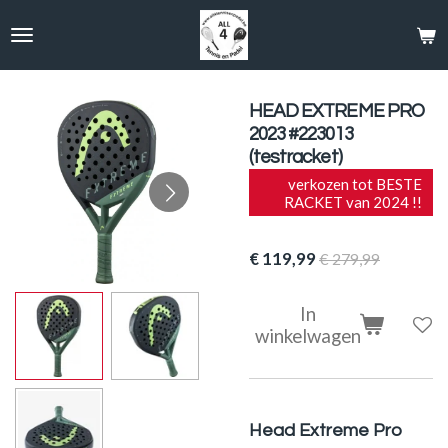
Ga
direct
naar
de
hoofdinhoud
HEAD EXTREME PRO
2023 #223013
(testracket)
verkozen tot BESTE
RACKET van 2024 !!
€ 119,99
€ 279,99
In
winkelwagen
Head Extreme Pro