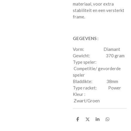
materiaal, voor extra
stabiliteit en een versterkt
frame.
GEGEVENS :
Vorm: Diamant
Gewicht: 370 gram
Type speler:
Competitie/ gevorderde
speler
Bladdikte: 38mm
Type racket: Power
Kleur :
Zwart/Groen
D
D
S
D
e
e
h
e
l
e
a
l