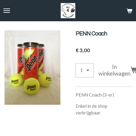
Ga
direct
naar
de
hoofdinhoud
PENN Coach
€ 3,00
In
winkelwagen
PENN Coach (3-er)
Enkel in de shop
verkrijgbaar