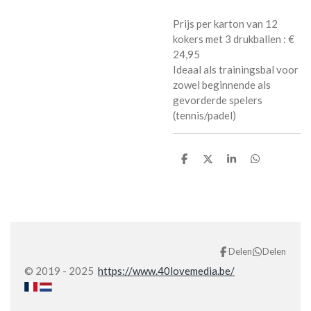
Prijs per karton van 12
kokers met 3 drukballen : €
24,95
Ideaal als trainingsbal voor
zowel beginnende als
gevorderde spelers
(tennis/padel)
D
D
S
D
e
e
h
e
l
e
a
l
e
l
r
e
n
e
n
Delen
Delen
© 2019 - 2025
https://www.40lovemedia.be/